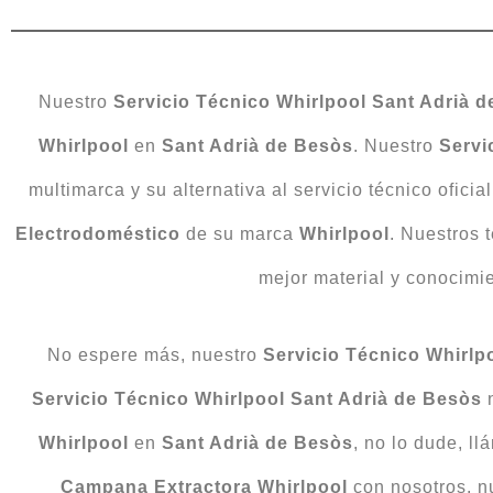
Nuestro
Servicio Técnico Whirlpool Sant Adrià 
Whirlpool
en
Sant Adrià de Besòs
. Nuestro
Servi
multimarca y su alternativa al servicio técnico oficia
Electrodoméstico
de su marca
Whirlpool
. Nuestros 
mejor material y conocimi
No espere más, nuestro
Servicio Técnico Whirlp
Servicio Técnico Whirlpool Sant Adrià de Besòs
n
Whirlpool
en
Sant Adrià de Besòs
, no lo dude, l
Campana Extractora Whirlpool
con nosotros, n