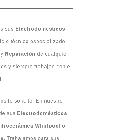
os sus
Electrodomésticos
icio técnico especializado
o
y
Reparación
de cualquier
nes y siempre trabajan con el
l
.
s lo solicite. En nuestro
 de sus
Electrodomésticos
itrocerámica Whirlpool
o
òs
. Trabajamos para sus