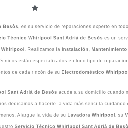
de Besòs
, es su servicio de reparaciones experto en tod
cio Técnico Whirlpool Sant Adrià de Besòs
es un serv
l
Whirlpool
. Realizamos la
Instalación
,
Mantenimient
técnicos están especializados en todo tipo de reparacio
entos de cada rincón de su
Electrodoméstico Whirlpoo
ool Sant Adrià de Besòs
acude a su domicilio cuando no
os dedicamos a hacerle la vida más sencilla cuidando
lámenos. Alargue la vida de su
Lavadora Whirlpool
, su
V
uestro
Servicio Técnico Whirlpool Sant Adrià de Bes