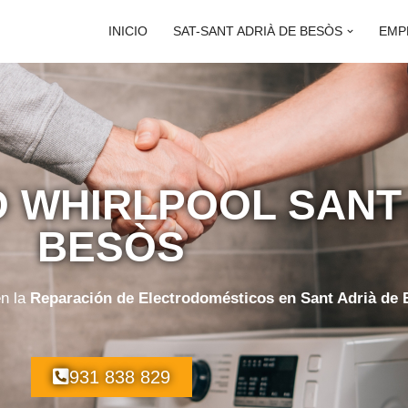
INICIO
SAT-SANT ADRIÀ DE BESÒS
EMP
O WHIRLPOOL SANT
BESÒS
en la
Reparación de Electrodomésticos en Sant Adrià de
931 838 829