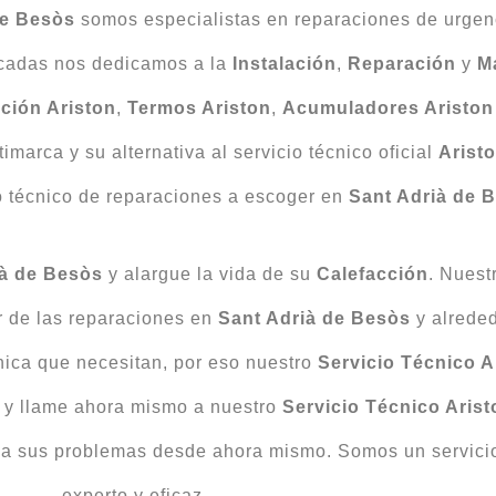
de Besòs
somos especialistas en reparaciones de urgenc
cadas nos dedicamos a la
Instalación
,
Reparación
y
M
ción Ariston
,
Termos Ariston
,
Acumuladores Ariston
marca y su alternativa al servicio técnico oficial
Arist
o técnico de reparaciones a escoger en
Sant Adrià de 
ià de Besòs
y alargue la vida de su
Calefacción
. Nuest
r de las reparaciones en
Sant Adrià de Besòs
y alrede
cnica que necesitan, por eso nuestro
Servicio Técnico A
 y llame ahora mismo a nuestro
Servicio Técnico Aris
ón a sus problemas desde ahora mismo. Somos un servici
experto y eficaz.