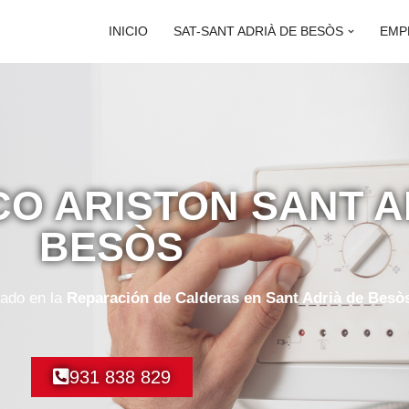
INICIO
SAT-SANT ADRIÀ DE BESÒS
EMP
CO ARISTON SANT A
BESÒS
zado en la
Reparación de Calderas en Sant Adrià de Besò
931 838 829