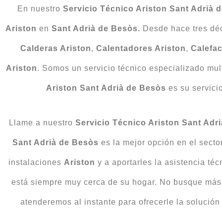
En nuestro
Servicio Técnico Ariston
Sant Adrià 
Ariston
en
Sant Adrià de Besòs.
Desde hace tres dé
Calderas Ariston
,
Calentadores Ariston
,
Calefac
Ariston
. Somos un servicio técnico especializado multi
Ariston Sant Adrià de Besòs
es su servici
Llame a nuestro
Servicio Técnico Ariston Sant Adr
Sant Adrià de Besòs
es la mejor opción en el secto
instalaciones
Ariston
y a aportarles la asistencia té
está siempre muy cerca de su hogar. No busque más
atenderemos al instante para ofrecerle la soluci