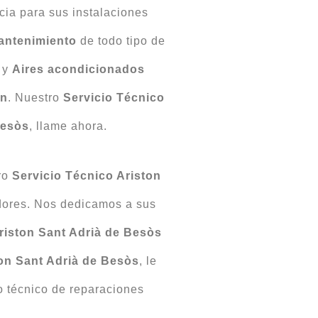
ia para sus instalaciones
antenimiento
de todo tipo de
y
Aires acondicionados
on
. Nuestro
Servicio Técnico
Besòs
, llame ahora.
ro
Servicio Técnico Ariston
dores. Nos dedicamos a sus
riston Sant Adrià de Besòs
ton Sant Adrià de Besòs
, le
o técnico de reparaciones