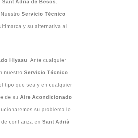
n
Sant Adrià de Besòs
.
. Nuestro
Servicio Técnico
timarca y su alternativa al
ado
Hiyasu
. Ante cualquier
n nuestro
Servicio Técnico
el tipo que sea y en cualquier
te de su
Aire Acondicionado
olucionaremos su problema lo
y de confianza en
Sant Adrià