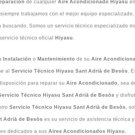
eparación
de cualquier
Aire Acondicionado Hiyasu
e
y siempre trabajamos con el mejor equipo especializado
 buscando. Somos un servicio técnico especializado mul
servicio técnico oficial
Hiyasu
.
la
Instalación
o
Mantenimiento
de su
Aire
Acondicion
me al
Servicio
Técnico
Hiyasu
Sant Adrià de Besòs
. E
isposición para reparar su
Aire
Acondicionado
, sea d
Servicio Técnico Hiyasu Sant Adrià de Besòs
y disfru
stro
Servicio
Técnico
Hiyasu
Sant Adrià de Besòs
, s
t Adrià de Besòs
es su servicio de asistencia técnica 
res dedicados a sus
Aires Acondicionados Hiyasu
.