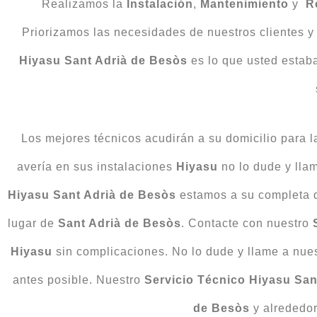
Realizamos la
Instalación
,
Mantenimiento
y
R
Priorizamos las necesidades de nuestros clientes 
Hiyasu Sant Adrià de Besòs
es lo que usted estaba
Los mejores técnicos acudirán a su domicilio para 
avería en sus instalaciones
Hiyasu
no lo dude y lla
Hiyasu Sant Adrià de Besòs
estamos a su completa d
lugar de
Sant Adrià de Besòs
. Contacte con nuestro
Hiyasu
sin complicaciones. No lo dude y llame a nue
antes posible. Nuestro
Servicio Técnico Hiyasu San
de Besòs
y alrededo