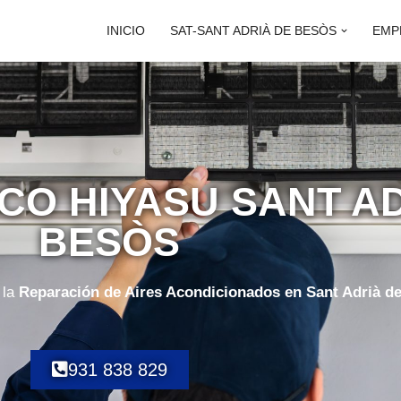
INICIO
SAT-SANT ADRIÀ DE BESÒS
EMP
ICO HIYASU SANT A
BESÒS
 la
Reparación de Aires Acondicionados en Sant Adrià d
931 838 829